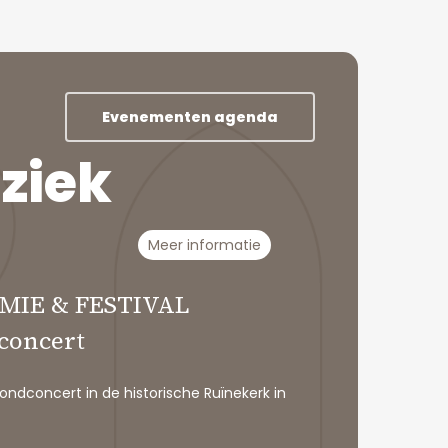
Evenementen agenda
u
z
i
e
k
Meer informatie
MIE & FESTIVAL
concert
ndconcert in de historische Ruïnekerk in