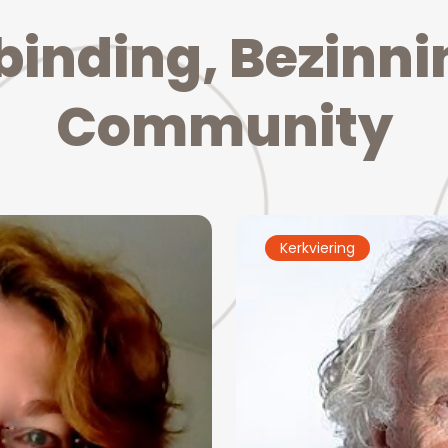
b
i
n
d
i
n
g
,
B
e
z
i
n
n
i
C
o
m
m
u
n
i
t
y
Kerkviering