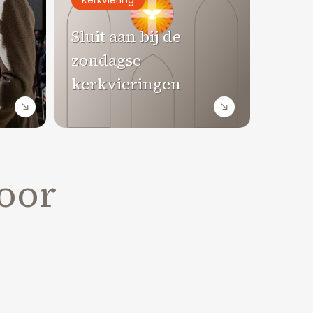
Kerkviering
Sluit aan bij de
zondagse
kerkvieringen
voor