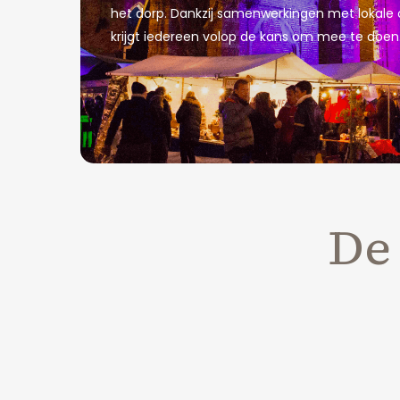
het dorp. Dankzij samenwerkingen met lokale 
krijgt iedereen volop de kans om mee te doen
De 