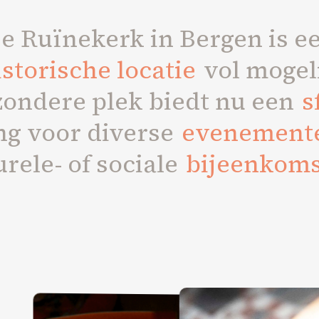
e Ruïnekerk in Bergen is e
storische locatie
vol mogel
zondere plek biedt nu een
s
ng voor diverse
evenement
urele- of sociale
bijeenkom