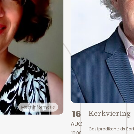
Meer informatie
16
Kerkviering
AUG
Gastpredikant: ds Bar
10:00