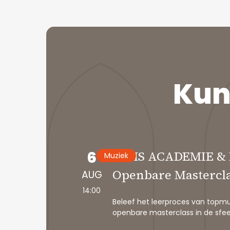
K
u
6
IHMS ACADEMIE & 
Muziek
Openbare Mastercla
AUG
14:00
Beleef het leerproces van topmus
openbare masterclass in de sfeer