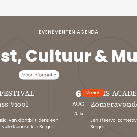
EVENEMENTEN AGENDA
n
s
t
,
C
u
l
t
u
u
r
&
M
Meer informatie
6
FESTIVAL
IHMS ACADE
Muziek
ss Viool
Zomeravond
AUG
20:15
ici van dichtbij tijdens een
Een sfeervol zomeravo
volle Ruïnekerk in Bergen.
Bergen.