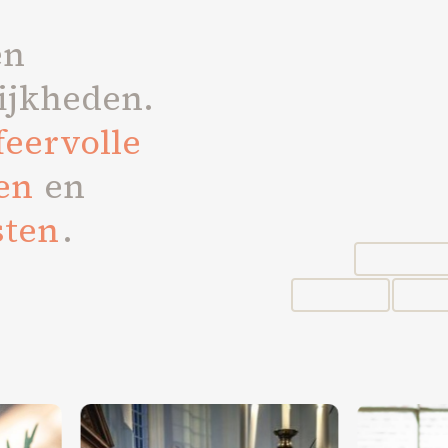
en
ijkheden.
feervolle
en
en
sten
.