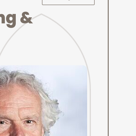
n
g
&