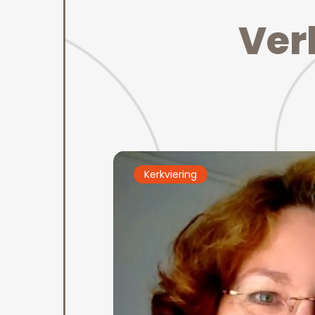
V
e
r
Kerkviering