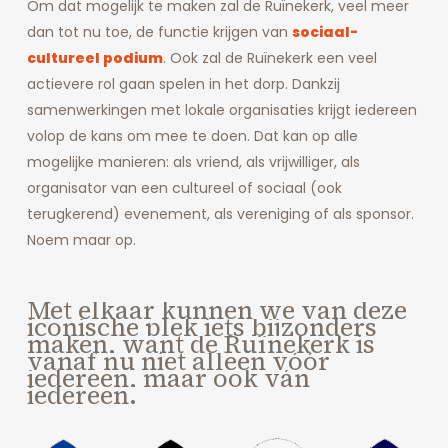
Om dat mogelijk te maken zal de Ruïnekerk, veel meer
dan tot nu toe, de functie krijgen van
sociaal-
cultureel podium
. Ook zal de Ruïnekerk een veel
actievere rol gaan spelen in het dorp. Dankzij
samenwerkingen met lokale organisaties krijgt iedereen
volop de kans om mee te doen. Dat kan op alle
mogelijke manieren: als vriend, als vrijwilliger, als
organisator van een cultureel of sociaal (ook
terugkerend) evenement, als vereniging of als sponsor.
Noem maar op.
Met
elkaar
kunnen
we
van
deze
iconische
plek
iets
bijzonders
maken,
want
de
Ruïnekerk
is
vanaf
nu
niet
alleen
vóór
iedereen,
maar
ook
ván
iedereen.