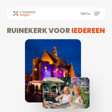
Skip
to
Menu
main
content
RUINEKERK
VOOR
IEDEREEN