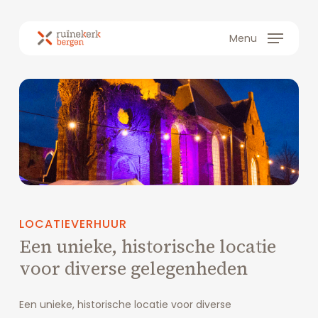
Skip
to
Menu
main
content
LOCATIEVERHUUR
Een
unieke,
historische
locatie
voor
diverse
gelegenheden
Een unieke, historische locatie voor diverse