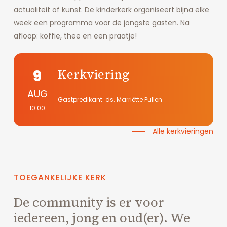
actualiteit of kunst. De kinderkerk organiseert bijna elke
week een programma voor de jongste gasten. Na
afloop: koffie, thee en een praatje!
Meer informatie
9
Kerkviering
AUG
Gastpredikant: ds. Marriëtte Pullen
10:00
Alle kerkvieringen
TOEGANKELIJKE
KERK
De community is er voor
iedereen, jong en oud(er). We