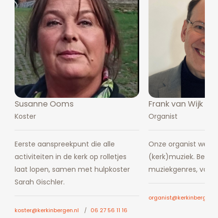
Susanne Ooms
Frank van Wijk
Koster
Organist
Eerste aanspreekpunt die alle
Onze organist weet 
activiteiten in de kerk op rolletjes
(kerk)muziek. Beheers
laat lopen, samen met hulpkoster
muziekgenres, voora
Sarah Gischler.
organist@kerkinbergen.n
koster@kerkinbergen.nl
06 27 56 11 16