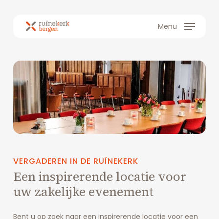
Skip
to
Menu
main
content
VERGADEREN
IN
DE
RUÏNEKERK
Een
inspirerende
locatie
voor
uw
zakelijke
evenement
Bent u op zoek naar een inspirerende locatie voor een