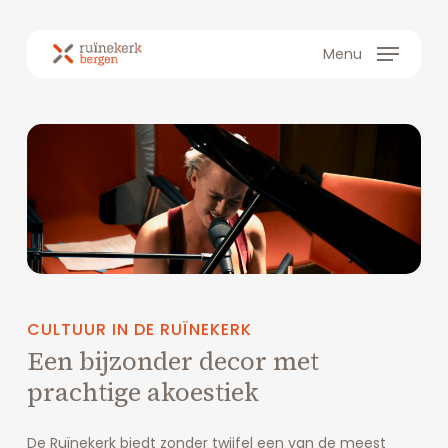
Skip
to
Menu
main
content
CULTUUR
IN
DE
RUÏNEKERK
Een
bijzonder
decor
met
prachtige
akoestiek
De Ruïnekerk biedt zonder twijfel een van de meest