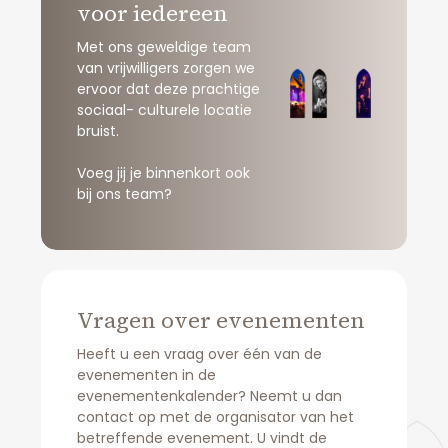
voor iedereen
Met ons geweldige team
Tot de taken behoren:
van vrijwilligers zorgen we
ervoor dat deze prachtige
Ideeën voor de programmering
sociaal- culturele locatie
bedenken en delen met bestuur en
bruist.
programmeur
Voeg jij je binnenkort ook
Verder invulling geven aan de
bij ons team?
meerjarenvisie, in samenwerking met de
programmeur
Signaleren van mogelijkheden op het
gebied van o.a. kaartverkoop, marketing
en voorstellingen
Vragen over evenementen
Samenwerken in het bestuur
Heeft u een vraag over één van de
Maandelijkse bestuursvergadering
evenementen in de
evenementenkalender? Neemt u dan
Wat bieden wij:
contact op met de organisator van het
Een inhoudelijk zeer interessante uitdaging,
betreffende evenement. U vindt de