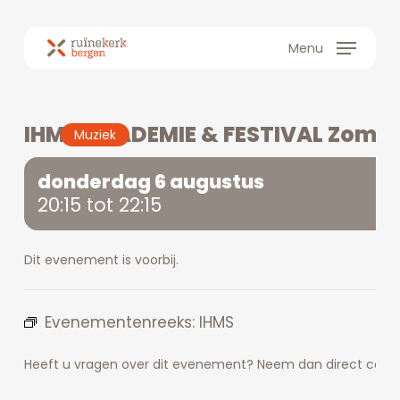
Skip
to
Menu
main
content
IHMS ACADEMIE & FESTIVAL Zome
Muziek
donderdag 6 augustus
20:15 tot 22:15
Dit evenement is voorbij.
Evenementenreeks:
IHMS
Heeft u vragen over dit evenement? Neem dan direct conta