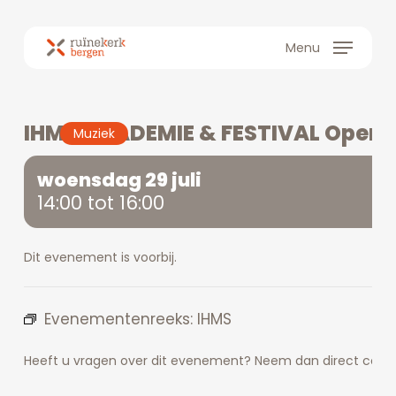
Skip
to
Menu
main
content
IHMS ACADEMIE & FESTIVAL Openb
Muziek
woensdag 29 juli
14:00 tot 16:00
Dit evenement is voorbij.
Evenementenreeks:
IHMS
Heeft u vragen over dit evenement? Neem dan direct conta