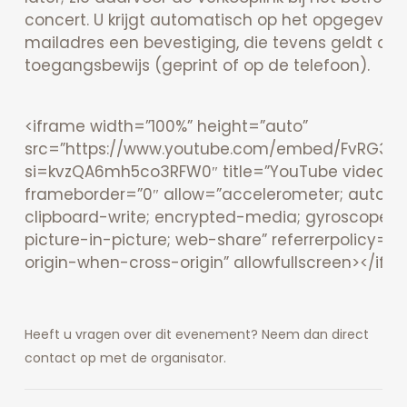
concert. U krijgt automatisch op het opgegeven
mailadres een bevestiging, die tevens geldt als
toegangsbewijs (geprint of op de telefoon).
<iframe width=”100%” height=”auto”
src=”https://www.youtube.com/embed/FvRG3bs
si=kvzQA6mh5co3RFW0″ title=”YouTube video pl
frameborder=”0″ allow=”accelerometer; autopla
clipboard-write; encrypted-media; gyroscope;
picture-in-picture; web-share” referrerpolicy=”st
origin-when-cross-origin” allowfullscreen></ifr
Heeft u vragen over dit evenement? Neem dan direct
contact op met de organisator.