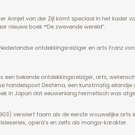
ter Annjet van der Zijl komt speciaal in het kade
haar nieuwe boek
“
De zwevende wereld”.
Nederlandse ontdekkingsreiziger en arts Franz von
as een bekende ontdekkingsreiziger, arts, wetensc
se handelspost Deshima, een kunstmatig eilandje v
oek in Japan dat eeuwenlang hermetisch was afge
-1903) verwierf faam als de eerste vrouwelijke art
visieseries, opera’s en zelfs als manga-karakter.