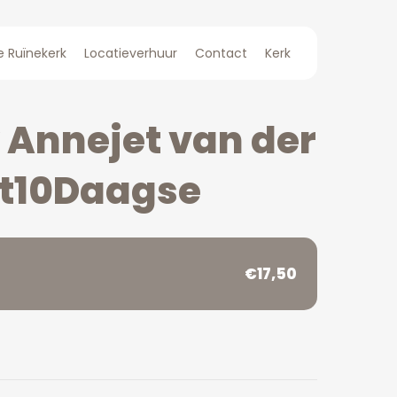
e Ruïnekerk
Locatieverhuur
Contact
Kerk
 Annejet van der
nst10Daagse
€17,50