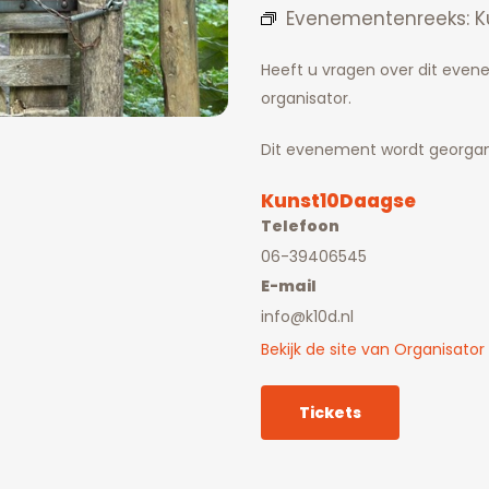
Evenementenreeks:
K
Heeft u vragen over dit eve
organisator.
Dit evenement wordt georgan
Kunst10Daagse
Telefoon
06-39406545
E-mail
info@k10d.nl
Bekijk de site van Organisator
Tickets