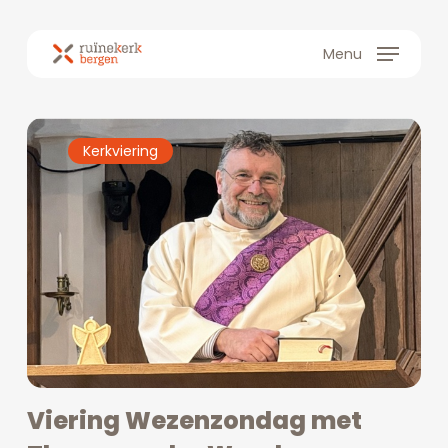
Skip
to
Menu
main
content
Kerkviering
Viering Wezenzondag met