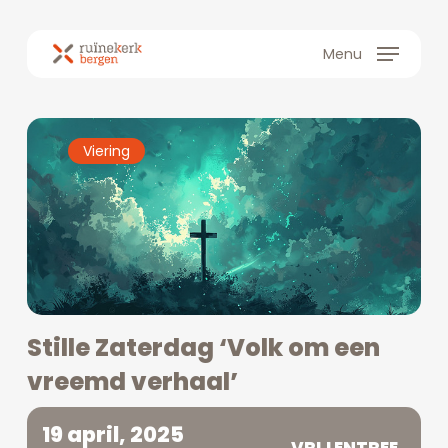
Skip
to
Menu
main
content
Viering
Stille Zaterdag ‘Volk om een
vreemd verhaal’
19 april, 2025
VRIJ ENTREE