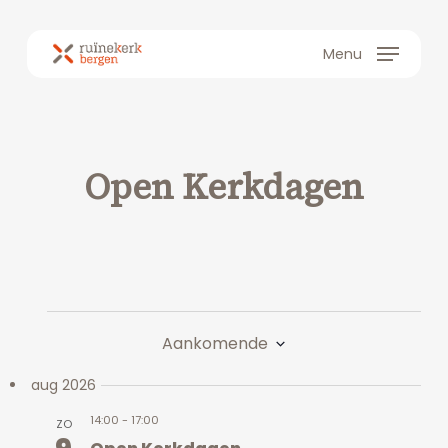
Skip
to
Menu
main
content
Open Kerkdagen
Evenementen
Aankomende
Selecteer
datum
aug 2026
14:00
-
17:00
ZO