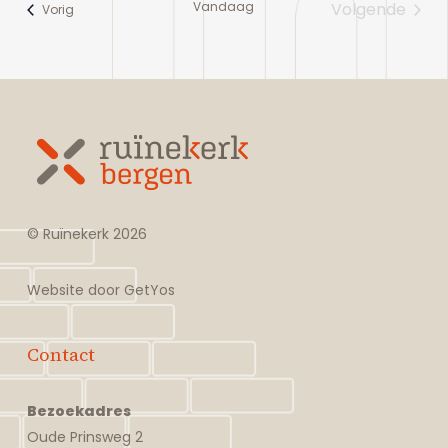
Vandaag
Volgende
Evenementen
Vorig
Eveneme
© Ruïnekerk
2026
Website door
GetYos
Contact
Bezoekadres
Oude Prinsweg 2