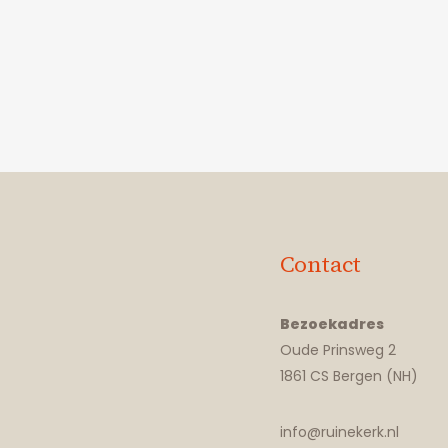
datum.
Contact
Bezoekadres
Oude Prinsweg 2
1861 CS Bergen (NH)
info@ruinekerk.nl