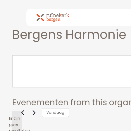
Skip
to
main
content
Bergens Harmonie
Evenementen from this organ
Vandaag
Er zijn
geen
Bericht
resultaten