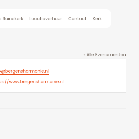
e Ruïnekerk
Locatieverhuur
Contact
Kerk
« Alle Evenementen
o@bergensharmonie.nl
l
site
ps://www.bergensharmonie.nl