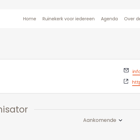
Home
Ruïnekerk voor iedereen
Agenda
Over d
E-
inf
mai
Web
htt
isator
Aankomende
Selecteer
een