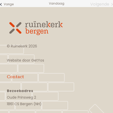
datum.
Vandaag
Volgende
Evenementen
Vorige
Evene
© Ruïnekerk
2026
Website door
GetYos
Contact
Bezoekadres
Oude Prinsweg 2
1861 CS Bergen (NH)