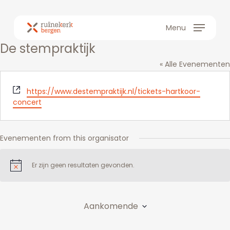
Skip
to
Menu
main
De stempraktijk
content
« Alle Evenementen
Website
https://www.destempraktijk.nl/tickets-hartkoor-
concert
Evenementen from this organisator
Er zijn geen resultaten gevonden.
Bericht
Aankomende
Selecteer
een