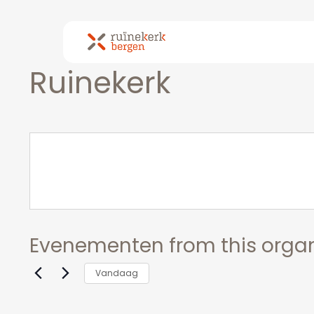
Skip
to
main
content
Ruinekerk
Evenementen from this organ
Vandaag