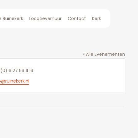
e Ruïnekerk
Locatieverhuur
Contact
Kerk
« Alle Evenementen
efoon
 (0) 6 27 56 11 16
o@ruinekerk.nl
l