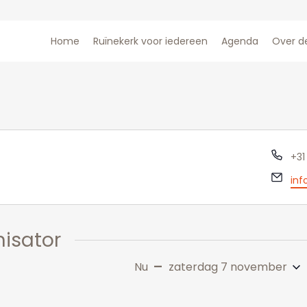
Home
Ruïnekerk voor iedereen
Agenda
Over d
Tel
+31
E-
inf
mai
isator
 - 
Nu
zaterdag 7 november
Selecteer
een