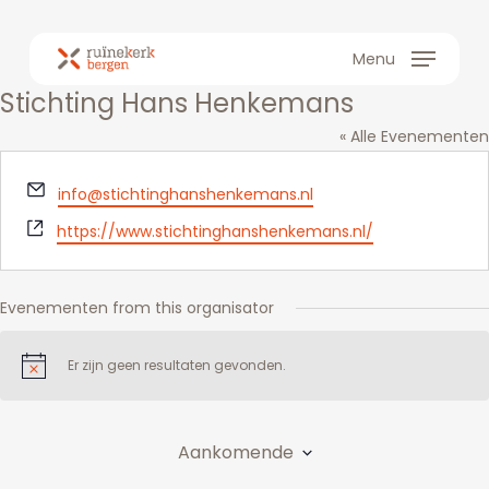
Skip
to
Menu
main
Stichting Hans Henkemans
content
« Alle Evenementen
E-
info@stichtinghanshenkemans.nl
mail
Website
https://www.stichtinghanshenkemans.nl/
Evenementen from this organisator
Er zijn geen resultaten gevonden.
Bericht
Aankomende
Selecteer
een