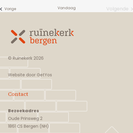
datum.
Vandaag
Volgende
Evenementen
Vorige
Evene
© Ruïnekerk
2026
Website door
GetYos
Contact
Bezoekadres
Oude Prinsweg 2
1861 CS Bergen (NH)