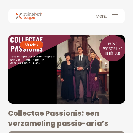
Skip
to
Menu
main
content
Muziek
Collectae Passionis: een
verzameling passie-aria’s