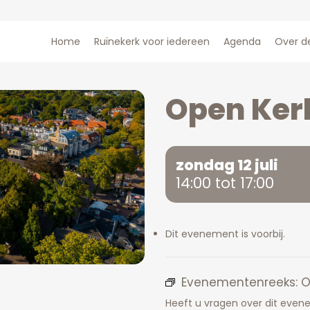
Home
Ruïnekerk voor iedereen
Agenda
Over d
Open Ke
zondag 12 juli
14:00 tot 17:00
Dit evenement is voorbij.
Evenementenreeks:
O
Heeft u vragen over dit eve