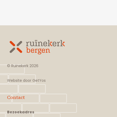
© Ruïnekerk
2026
Website door
GetYos
Contact
Bezoekadres